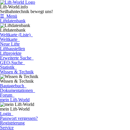
Lift-World.info
Seilbahntechnik bewegt uns!
☰ Menü
Liftdatenbank
Liftdatenbank
Weltkarte (Liste)
Weltkarte
Neue Lifte
Liftbaustellen
Liftprojekte
Erweiterte Suche
GEO-Suche
Statistik
Wissen & Technik
Wissen & Technik
Bautagebuch
Dokumentationen
Forum
mein Lift-World
mein Lift-World
Login
Passwort vergessen?
Registrierung
Service