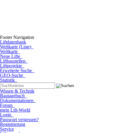
Footer Navigation
Liftdatenbank
Weltkarte (Liste)
Weltkarte
Neue Lifte
Liftbaustellen
Liftprojekte
Erweiterte Suche
GEO-Suche
Statistik
Wissen & Technik
Bautagebuch
Dokumentationen
Forum
mein Lift-World
Login
Passwort vergessen?
Registrierung
Service