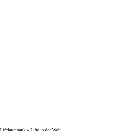
Liftdatenbank
» Lifte in der Welt