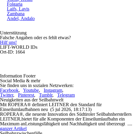
Folgaria
Laifs, Lavis
Zambana
Andel, Andalo
Unterstützung
Falsche Angaben oder es fehlt etwas?
Hilf uns!
LIFT-WORLD IDs
Ort-ID: 1664
Information Footer
Social Media & mehr
Sie finden uns in sozialen Netzwerken:
Facebook
,
Youtube
,
Instagram
,
Twitter
,
Pinterest
,
Tumblr
,
Telegram
Neuigkeiten aus der Seilbahnwelt
Mit ROPERA® definiert LEITNER den Standard für
Einseilumlaufbahnen neu
(5 jul 2026, 18:17:13)
ROPERA®, die neueste Innovation des Südtiroler Seilbahnherstellers
LEITNER,bietet für alle Komponenten der Einseilumlaufbahn ein
Maximum anLeistungsfähigkeit und Nachhaltigkeit und überzeugt ....
ganzer Artikel
Seilbahnzwischenfälle