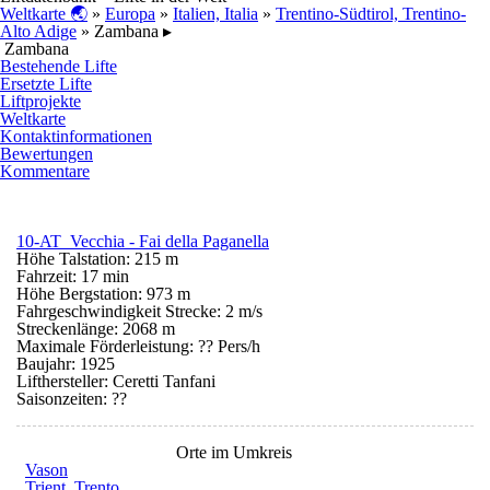
Weltkarte 🌏
»
Europa
»
Italien, Italia
»
Trentino-Südtirol, Trentino-
Alto Adige
» Zambana ▸
Zambana
Bestehende Lifte
Ersetzte Lifte
Liftprojekte
Weltkarte
Kontaktinformationen
Bewertungen
Kommentare
10-AT Vecchia - Fai della Paganella
Höhe Talstation: 215 m
Fahrzeit: 17 min
Höhe Bergstation: 973 m
Fahrgeschwindigkeit Strecke: 2 m/s
Streckenlänge: 2068 m
Maximale Förderleistung: ?? Pers/h
Baujahr: 1925
Lifthersteller: Ceretti Tanfani
Saisonzeiten:
??
Orte im Umkreis
Vason
Trient, Trento