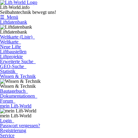
Lift-World.info
Seilbahntechnik bewegt uns!
☰ Menü
Liftdatenbank
Liftdatenbank
Weltkarte (Liste)
Weltkarte
Neue Lifte
Liftbaustellen
Liftprojekte
Erweiterte Suche
GEO-Suche
Statistik
Wissen & Technik
Wissen & Technik
Bautagebuch
Dokumentationen
Forum
mein Lift-World
mein Lift-World
Login
Passwort vergessen?
Registrierung
Service