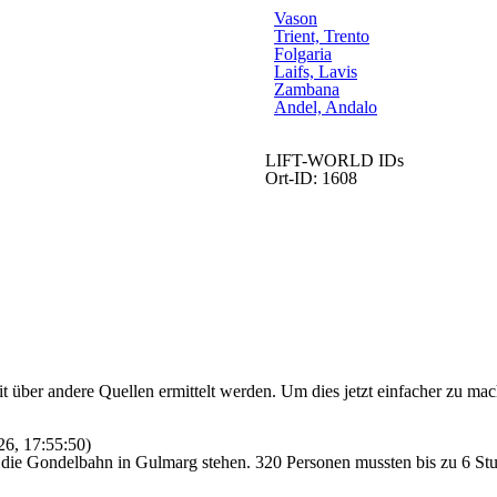
Vason
Trient, Trento
Folgaria
Laifs, Lavis
Zambana
Andel, Andalo
LIFT-WORLD IDs
Ort-ID: 1608
t über andere Quellen ermittelt werden. Um dies jetzt einfacher zu mac
26, 17:55:50)
ie Gondelbahn in Gulmarg stehen. 320 Personen mussten bis zu 6 Stun