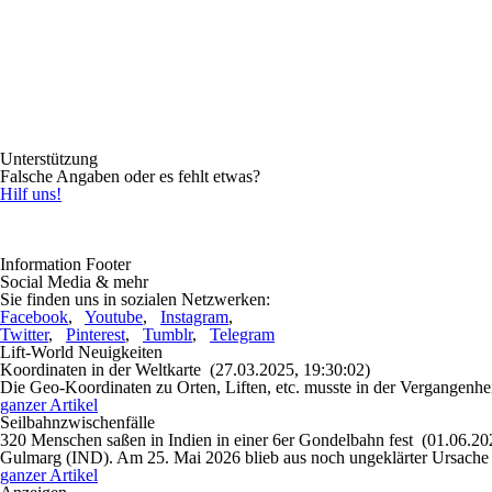
Unterstützung
Falsche Angaben oder es fehlt etwas?
Hilf uns!
Information Footer
Social Media & mehr
Sie finden uns in sozialen Netzwerken:
Facebook
,
Youtube
,
Instagram
,
Twitter
,
Pinterest
,
Tumblr
,
Telegram
Lift-World Neuigkeiten
Koordinaten in der Weltkarte
(27.03.2025, 19:30:02)
Die Geo-Koordinaten zu Orten, Liften, etc. musste in der Vergangenhei
ganzer Artikel
Seilbahnzwischenfälle
320 Menschen saßen in Indien in einer 6er Gondelbahn fest
(01.06.20
Gulmarg (IND). Am 25. Mai 2026 blieb aus noch ungeklärter Ursache d
ganzer Artikel