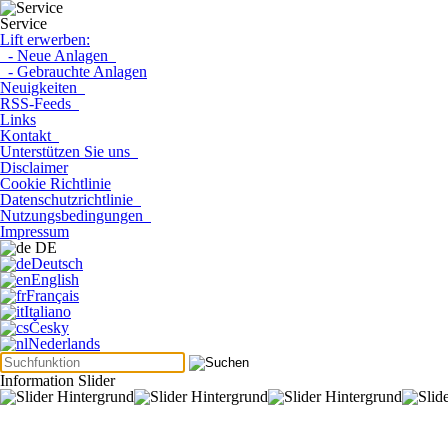
Service
Lift erwerben:
- Neue Anlagen
- Gebrauchte Anlagen
Neuigkeiten
RSS-Feeds
Links
Kontakt
Unterstützen Sie uns
Disclaimer
Cookie Richtlinie
Datenschutzrichtlinie
Nutzungsbedingungen
Impressum
DE
Deutsch
English
Français
Italiano
Česky
Nederlands
Information Slider