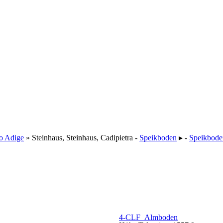
to Adige
» Steinhaus, Steinhaus, Cadipietra -
Speikboden
▸ -
Speikbode
4-CLF Almboden