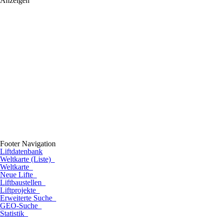
Anzeigen
Footer Navigation
Liftdatenbank
Weltkarte (Liste)
Weltkarte
Neue Lifte
Liftbaustellen
Liftprojekte
Erweiterte Suche
GEO-Suche
Statistik