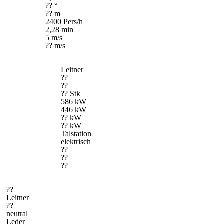
?? °
?? m
2400 Pers/h
2,28 min
5 m/s
?? m/s
Leitner
??
??
?? Stk
586 kW
446 kW
?? kW
?? kW
Talstation
elektrisch
??
??
??
??
Leitner
??
neutral
Leder