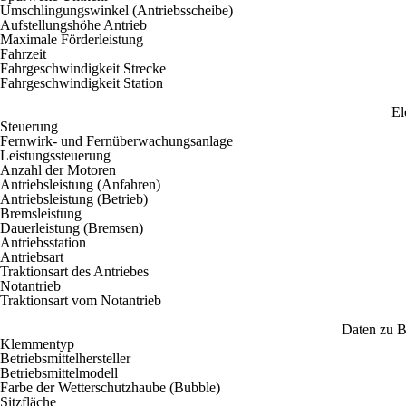
Umschlingungswinkel (Antriebsscheibe)
Aufstellungshöhe Antrieb
Maximale Förderleistung
Fahrzeit
Fahrgeschwindigkeit Strecke
Fahrgeschwindigkeit Station
El
Steuerung
Fernwirk- und Fernüberwachungsanlage
Leistungssteuerung
Anzahl der Motoren
Antriebsleistung (Anfahren)
Antriebsleistung (Betrieb)
Bremsleistung
Dauerleistung (Bremsen)
Antriebsstation
Antriebsart
Traktionsart des Antriebes
Notantrieb
Traktionsart vom Notantrieb
Daten zu Be
Klemmentyp
Betriebsmittelhersteller
Betriebsmittelmodell
Farbe der Wetterschutzhaube (Bubble)
Sitzfläche