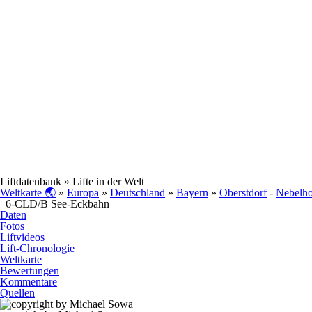
Liftdatenbank
» Lifte in der Welt
Weltkarte 🌏
»
Europa
»
Deutschland
»
Bayern
»
Oberstdorf
-
Nebelh
6-CLD/B See-Eckbahn
Daten
Fotos
Liftvideos
Lift-Chronologie
Weltkarte
Bewertungen
Kommentare
Quellen