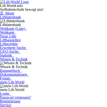
Lift-World.info
Seilbahntechnik bewegt uns!
☰ Menü
Liftdatenbank
Liftdatenbank
Weltkarte (Liste)
Weltkarte
Neue Lifte
Liftbaustellen
Liftprojekte
Erweiterte Suche
GEO-Suche
Statistik
Wissen & Technik
Wissen & Technik
Bautagebuch
Dokumentationen
Forum
mein Lift-World
mein Lift-World
Login
Passwort vergessen?
Registrierung
Service