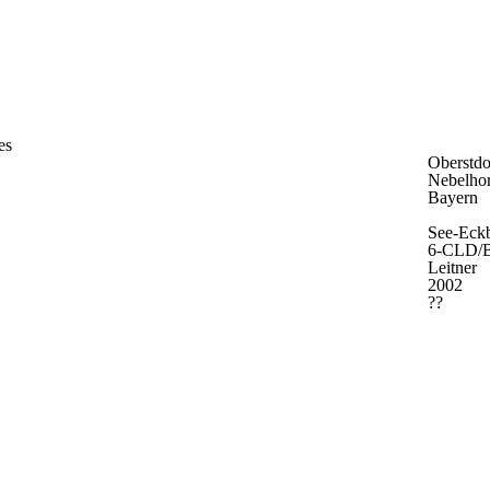
es
Oberstd
Nebelho
Bayern
See-Eck
6-CLD/
Leitner
2002
??