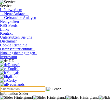
Service
Lift erwerben:
- Neue Anlagen
- Gebrauchte Anlagen
Neuigkeiten
RSS-Feeds
Links
Kontakt
Unterstützen Sie uns
Disclaimer
Cookie Richtlinie
Datenschutzrichtlinie
Nutzungsbedingungen
Impressum
DE
Deutsch
English
Français
Italiano
Česky
Nederlands
Information Slider