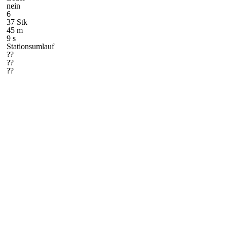
nein
6
37 Stk
45 m
9 s
Stationsumlauf
??
??
??