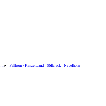
orn
▸ -
Fellhorn / Kanzelwand
-
Söllereck
-
Nebelhorn