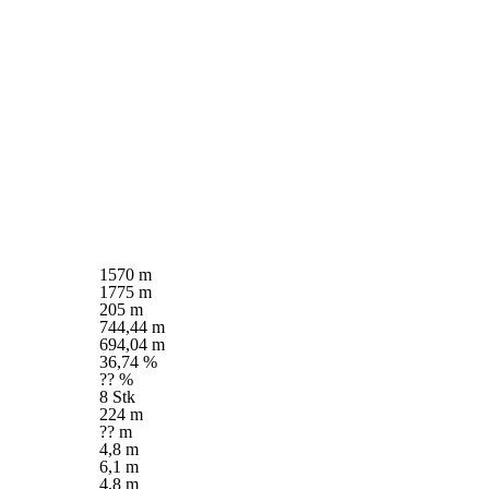
1570 m
1775 m
205 m
744,44 m
694,04 m
36,74 %
?? %
8 Stk
224 m
?? m
4,8 m
6,1 m
4,8 m