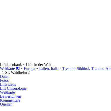
Liftdatenbank
» Lifte in der Welt
Weltkarte 🌏
»
Europa
»
Italien, Italia
»
Trentino-Südtirol, Trentino-Al
1-SL Waldheim 2
Daten
Fotos
Liftvideos
Lift-Chronologie
Weltkarte
Bewertungen
Kommentare
Quellen