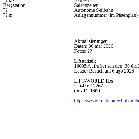
?? kN
Bauzeit
Bergstation
Saisonzeiten
??
Autonome Seilbahn
?? m
Anlagennummer (im Pistenplan)
Aktualisierungen
Daten: 30 mar 2026
Fotos: ??
Liftstatistik
16005 Aufruf(e) seit dem 30 dic
Letzter Besuch am 6 ago 2026
LIFT-WORLD IDs
Lift-ID: 12267
Ort-ID: 1600
https://www.seilbahntechnik.net/