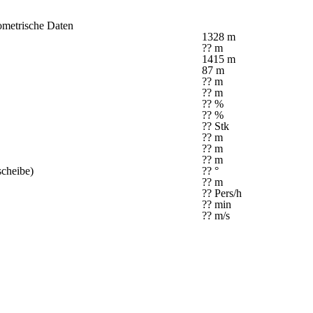
metrische Daten
1328 m
?? m
1415 m
87 m
?? m
?? m
?? %
?? %
?? Stk
?? m
?? m
?? m
cheibe)
?? °
?? m
?? Pers/h
?? min
?? m/s