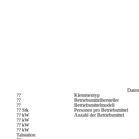
Daten
??
Klemmentyp
??
Betriebsmittelhersteller
??
Betriebsmittelmodell
?? Stk
Personen pro Betriebsmittel
?? kW
Anzahl der Betriebsmittel
?? kW
?? kW
?? kW
Talstation