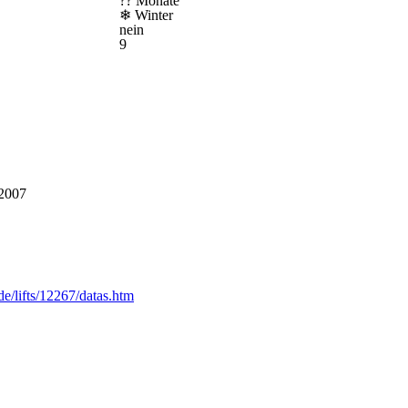
?? Monate
❄
Winter
nein
9
 2007
de/lifts/12267/datas.htm