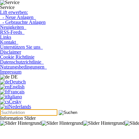
Service
Lift erwerben:
- Neue Anlagen
- Gebrauchte Anlagen
Neuigkeiten
RSS-Feeds
Links
Kontakt
Unterstützen Sie uns
Disclaimer
Cookie Richtlinie
Datenschutzrichtlinie
Nutzungsbedingungen
Impressum
DE
Deutsch
English
Français
Italiano
Česky
Nederlands
Information Slider