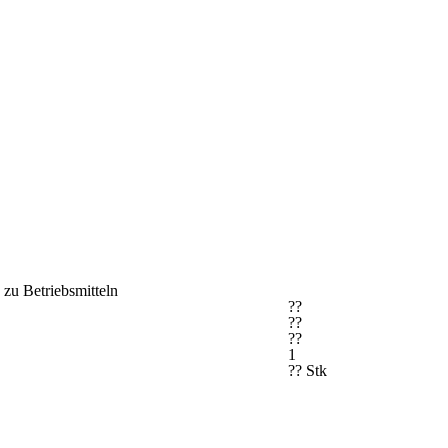
 zu Betriebsmitteln
??
??
??
1
?? Stk