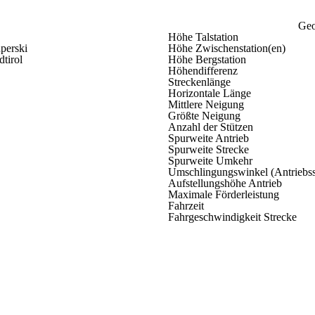
Geo
Höhe Talstation
uperski
Höhe Zwischenstation(en)
dtirol
Höhe Bergstation
Höhendifferenz
2
Streckenlänge
Horizontale Länge
Mittlere Neigung
Größte Neigung
Anzahl der Stützen
Spurweite Antrieb
Spurweite Strecke
Spurweite Umkehr
Umschlingungswinkel (Antriebss
Aufstellungshöhe Antrieb
Maximale Förderleistung
Fahrzeit
Fahrgeschwindigkeit Strecke