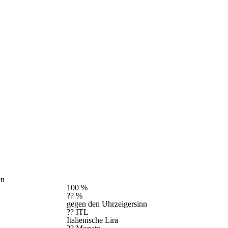
en
100 %
?? %
gegen den Uhrzeigersinn
?? ITL
Italienische Lira