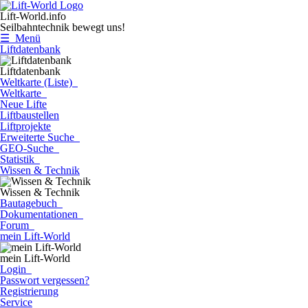
Lift-World.info
Seilbahntechnik bewegt uns!
☰ Menü
Liftdatenbank
Liftdatenbank
Weltkarte (Liste)
Weltkarte
Neue Lifte
Liftbaustellen
Liftprojekte
Erweiterte Suche
GEO-Suche
Statistik
Wissen & Technik
Wissen & Technik
Bautagebuch
Dokumentationen
Forum
mein Lift-World
mein Lift-World
Login
Passwort vergessen?
Registrierung
Service