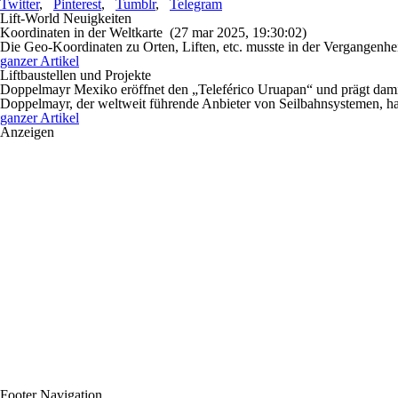
Twitter
,
Pinterest
,
Tumblr
,
Telegram
Lift-World Neuigkeiten
Koordinaten in der Weltkarte
(27 mar 2025, 19:30:02)
Die Geo-Koordinaten zu Orten, Liften, etc. musste in der Vergangenhei
ganzer Artikel
Liftbaustellen und Projekte
Doppelmayr Mexiko eröffnet den „Teleférico Uruapan“ und prägt damit
Doppelmayr, der weltweit führende Anbieter von Seilbahnsystemen, hat 
ganzer Artikel
Anzeigen
Footer Navigation