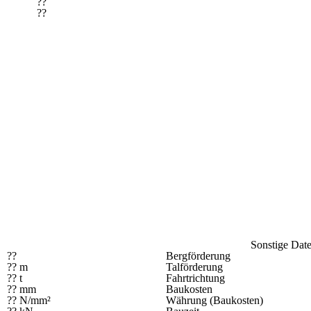
??
??
Sonstige Dat
??
Bergförderung
?? m
Talförderung
?? t
Fahrtrichtung
?? mm
Baukosten
?? N/mm²
Währung (Baukosten)