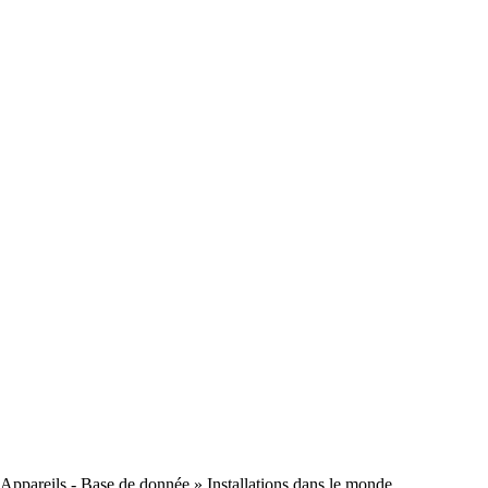
Appareils - Base de donnée
» Installations dans le monde