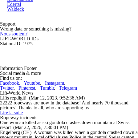
Edertal
Waldeck
Support
Wrong data or something is missing?
Nous soutenir!
LIFT-WORLD IDs
Station-ID: 1975
Information Footer
Social media & more
Find us on:
Facebook
,
Youtube
,
Instagram
,
Twitter
,
Pinterest
,
Tumblr
,
Telegram
Lift-World News
Lifts repdigit!
(Mar 12, 2023, 9:52:36 AM)
22222 ropeways are now in the database! And nearly 70 thousand
pictures! Thanks to all, who are supporting us ....
Lire la suite
Ropeway incidents
One woman killed as ski gondola crashes down mountain at Swiss
resort
(Mar 22, 2026, 7:30:01 PM)
Engelberg (CH). A woman was killed when a gondola crashed down a
snowy mountain, local officials say.Police in the central Swiss canton