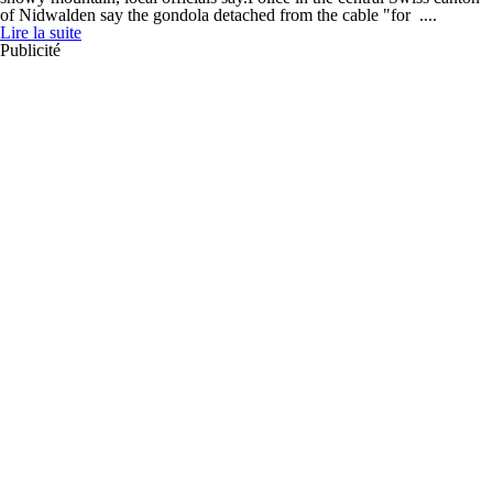
of Nidwalden say the gondola detached from the cable "for ....
Lire la suite
Publicité