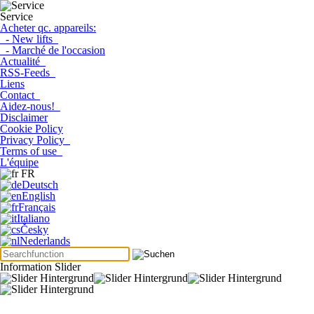
Service
Acheter qc. appareils:
- New lifts
- Marché de l'occasion
Actualité
RSS-Feeds
Liens
Contact
Aidez-nous!
Disclaimer
Cookie Policy
Privacy Policy
Terms of use
L'équipe
FR
Deutsch
English
Français
Italiano
Česky
Nederlands
Information Slider