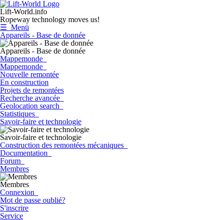
Lift-World.info
Ropeway technology moves us!
☰ Menü
Appareils - Base de donnée
Appareils - Base de donnée
Mappemonde
Mappemonde
Nouvelle remontée
En construction
Projets de remontées
Recherche avancée
Geolocation search
Statistiques
Savoir-faire et technologie
Savoir-faire et technologie
Construction des remontées mécaniques
Documentation
Forum
Membres
Membres
Connexion
Mot de passe oublié?
S'inscrire
Service