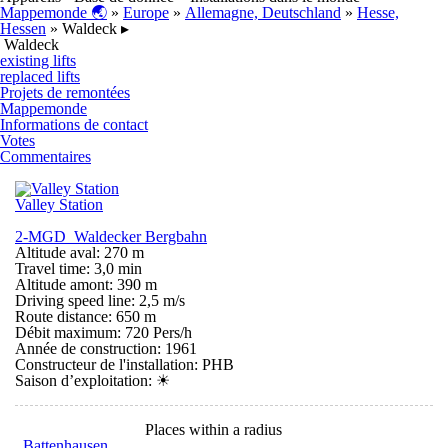
Mappemonde 🌏
»
Europe
»
Allemagne, Deutschland
»
Hesse,
Hessen
» Waldeck ▸
Waldeck
existing lifts
replaced lifts
Projets de remontées
Mappemonde
Informations de contact
Votes
Commentaires
Valley Station
2-MGD Waldecker Bergbahn
Altitude aval: 270 m
Travel time: 3,0 min
Altitude amont: 390 m
Driving speed line: 2,5 m/s
Route distance: 650 m
Débit maximum: 720 Pers/h
Année de construction: 1961
Constructeur de l'installation: PHB
Saison d’exploitation:
☀
Places within a radius
Battenhausen