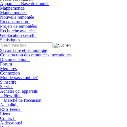
Appareils - Base de donnée
Mappemonde
Mappemonde
Nouvelle remontée
En construction
Projets de remontées
Recherche avancée
Geolocation search
Statistiques
Savoir-faire et technologie
Construction des remontées mécaniques
Documentation
Forum
Membres
Connexion
Mot de passe oublié?
S'inscrire
Service
Acheter qc. appareils
- New lifts
- Marché de l'occasion
Actualité
RSS-Feeds
Liens
Contact
Aidez-nous!