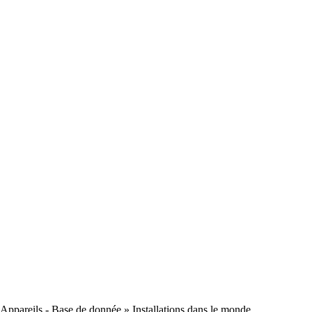
Appareils - Base de donnée
» Installations dans le monde