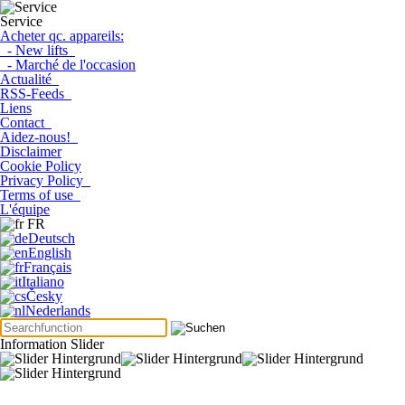
Service
Acheter qc. appareils:
- New lifts
- Marché de l'occasion
Actualité
RSS-Feeds
Liens
Contact
Aidez-nous!
Disclaimer
Cookie Policy
Privacy Policy
Terms of use
L'équipe
FR
Deutsch
English
Français
Italiano
Česky
Nederlands
Information Slider