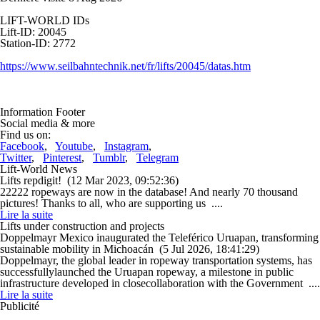
LIFT-WORLD IDs
Lift-ID: 20045
Station-ID: 2772
https://www.seilbahntechnik.net/fr/lifts/20045/datas.htm
Information Footer
Social media & more
Find us on:
Facebook
,
Youtube
,
Instagram
,
Twitter
,
Pinterest
,
Tumblr
,
Telegram
Lift-World News
Lifts repdigit!
(12 Mar 2023, 09:52:36)
22222 ropeways are now in the database! And nearly 70 thousand
pictures! Thanks to all, who are supporting us ....
Lire la suite
Lifts under construction and projects
Doppelmayr Mexico inaugurated the Teleférico Uruapan, transforming
sustainable mobility in Michoacán
(5 Jul 2026, 18:41:29)
Doppelmayr, the global leader in ropeway transportation systems, has
successfullylaunched the Uruapan ropeway, a milestone in public
infrastructure developed in closecollaboration with the Government ....
Lire la suite
Publicité