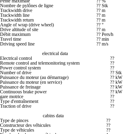
Pente maximale
?? %
Nombre de pylônes de ligne
?? Stk
Trackwidth drive
?? m
Trackwidth line
?? m
Trackwidth return
?? m
Angle of wrap (drive wheel)
?? °
Drive altitude of site
?? m
Débit maximum
?? Pers/h
Travel time
?? min
Driving speed line
?? m/s
electrical data
Electrical control
??
Remote control and telemonitoring system
??
Power control system
??
Number of drive
?? Stk
Puissance du moteur (au démarrage)
?? kW
Puissance du moteur (en service)
?? kW
Puissance de freinage
?? kW
Continuous brake power
?? kW
gare motrice
??
Type d'entraînement
??
Traction of drive
??
cabins data
Type de pinces
??
Constructeur des véhicules
??
Type de véhicules
??