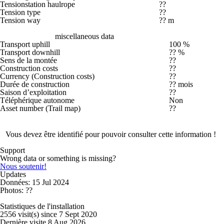
Tensionstation haulrope
??
Tension type
??
Tension way
?? m
miscellaneous data
Transport uphill
100 %
Transport downhill
?? %
Sens de la montée
??
Construction costs
??
Currency (Construction costs)
??
Durée de construction
?? mois
Saison d’exploitation
??
Téléphérique autonome
Non
Asset number (Trail map)
??
Vous devez être identifié pour pouvoir consulter cette information !
Support
Wrong data or something is missing?
Nous soutenir!
Updates
Données: 15 Jul 2024
Photos: ??
Statistiques de l'installation
2556 visit(s) since 7 Sept 2020
Dernière visite 8 Aug 2026