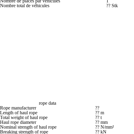
Nombre de places par véhicules
1
Nombre total de véhicules
?? Stk
rope data
Rope manufacturer
??
Length of haul rope
?? m
Total weight of haul rope
?? t
Haul rope diameter
?? mm
Nominal strength of haul rope
?? N/mm²
Breaking strength of rope
?? kN