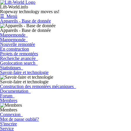
Lift-World.info
Ropeway technology moves us!
☰ Menü
Appareils - Base de donnée
Appareils - Base de donnée
Mappemonde
Mappemonde
Nouvelle remontée
En construction
Projets de remontées
Recherche avancée
Geolocation search
Statistiques
Savoir-faire et technologie
Savoir-faire et technologie
Construction des remontées mécaniques
Documentation
Forum
Membres
Membres
Connexion
Mot de passe oublié?
S'inscrire
Service