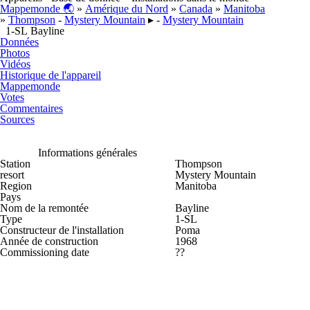
Mappemonde 🌏
»
Amérique du Nord
»
Canada
»
Manitoba
»
Thompson
-
Mystery Mountain
▸ -
Mystery Mountain
1-SL Bayline
Données
Photos
Vidéos
Historique de l'appareil
Mappemonde
Votes
Commentaires
Sources
Informations générales
Station
Thompson
resort
Mystery Mountain
Region
Manitoba
Pays
Nom de la remontée
Bayline
Type
1-SL
Constructeur de l'installation
Poma
Année de construction
1968
Commissioning date
??