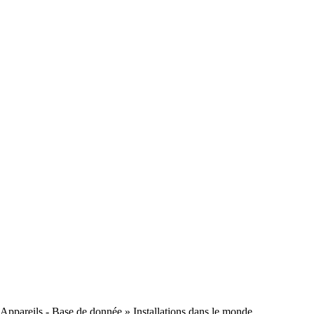
Appareils - Base de donnée
» Installations dans le monde