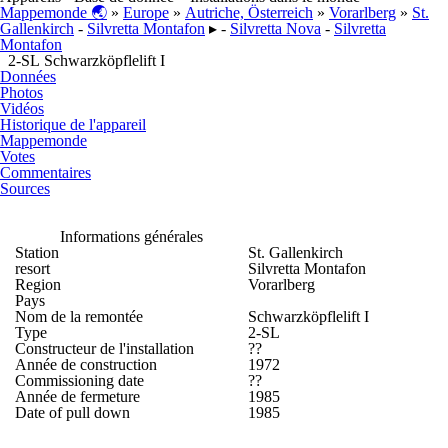
Mappemonde 🌏
»
Europe
»
Autriche, Österreich
»
Vorarlberg
»
St.
Gallenkirch
-
Silvretta Montafon
▸ -
Silvretta Nova
-
Silvretta
Montafon
2-SL Schwarzköpflelift I
Données
Photos
Vidéos
Historique de l'appareil
Mappemonde
Votes
Commentaires
Sources
Informations générales
Station
St. Gallenkirch
resort
Silvretta Montafon
Region
Vorarlberg
Pays
Nom de la remontée
Schwarzköpflelift I
Type
2-SL
Constructeur de l'installation
??
Année de construction
1972
Commissioning date
??
Année de fermeture
1985
Date of pull down
1985