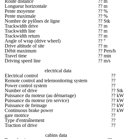
Route distance
?? m
Longueur horizontale
?? m
Pente moyenne
?? %
Pente maximale
?? %
Nombre de pylônes de ligne
?? Stk
Trackwidth drive
?? m
Trackwidth line
?? m
Trackwidth return
?? m
Angle of wrap (drive wheel)
?? °
Drive altitude of site
?? m
Débit maximum
?? Pers/h
Travel time
?? min
Driving speed line
?? m/s
electrical data
Electrical control
??
Remote control and telemonitoring system
??
Power control system
??
Number of drive
?? Stk
Puissance du moteur (au démarrage)
?? kW
Puissance du moteur (en service)
?? kW
Puissance de freinage
?? kW
Continuous brake power
?? kW
gare motrice
??
Type d'entraînement
??
Traction of drive
??
cabins data