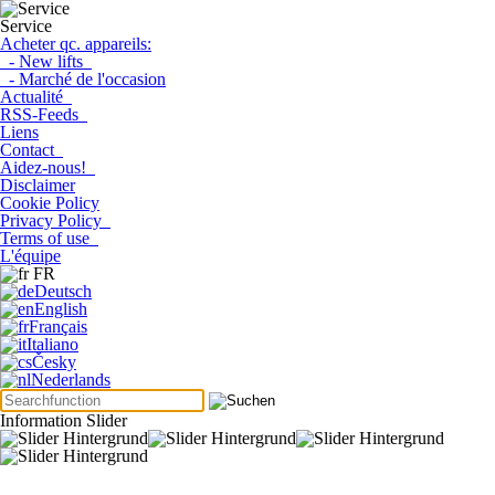
Service
Acheter qc. appareils:
- New lifts
- Marché de l'occasion
Actualité
RSS-Feeds
Liens
Contact
Aidez-nous!
Disclaimer
Cookie Policy
Privacy Policy
Terms of use
L'équipe
FR
Deutsch
English
Français
Italiano
Česky
Nederlands
Information Slider