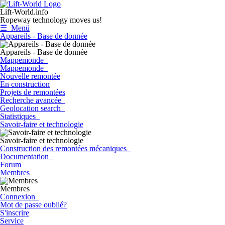
Lift-World.info
Ropeway technology moves us!
☰ Menü
Appareils - Base de donnée
Appareils - Base de donnée
Mappemonde
Mappemonde
Nouvelle remontée
En construction
Projets de remontées
Recherche avancée
Geolocation search
Statistiques
Savoir-faire et technologie
Savoir-faire et technologie
Construction des remontées mécaniques
Documentation
Forum
Membres
Membres
Connexion
Mot de passe oublié?
S'inscrire
Service