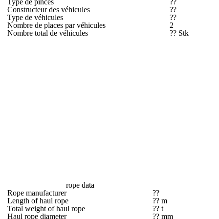
Type de pinces
??
Constructeur des véhicules
??
Type de véhicules
??
Nombre de places par véhicules
2
Nombre total de véhicules
?? Stk
rope data
Rope manufacturer
??
Length of haul rope
?? m
Total weight of haul rope
?? t
Haul rope diameter
?? mm