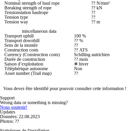
Nominal strength of haul rope
?? N/mm²
Breaking strength of rope
?? kN
Tensionstation haulrope
??
Tension type
??
Tension way
?? m
miscellaneous data
Transport uphill
100 %
Transport downhill
?? %
Sens de la montée
??
Construction costs
?? ATS
Currency (Construction costs)
Schilling autrichien
Durée de construction
?? mois
Saison d’exploitation
❄
hiver
Téléphérique autonome
Non
Asset number (Trail map)
??
Vous devez être identifié pour pouvoir consulter cette information !
Support
Wrong data or something is missing?
Nous soutenir!
Updates
Données: 22.08.2023
Photos: ??
Statistiques de l'installation