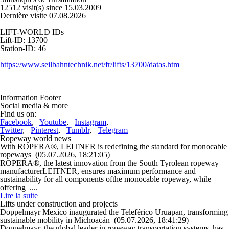
12512 visit(s) since 15.03.2009
Dernière visite 07.08.2026
LIFT-WORLD IDs
Lift-ID: 13700
Station-ID: 46
https://www.seilbahntechnik.net/fr/lifts/13700/datas.htm
Information Footer
Social media & more
Find us on:
Facebook
,
Youtube
,
Instagram
,
Twitter
,
Pinterest
,
Tumblr
,
Telegram
Ropeway world news
With ROPERA®, LEITNER is redefining the standard for monocable
ropeways
(05.07.2026, 18:21:05)
ROPERA®, the latest innovation from the South Tyrolean ropeway
manufacturerLEITNER, ensures maximum performance and
sustainability for all components ofthe monocable ropeway, while
offering ....
Lire la suite
Lifts under construction and projects
Doppelmayr Mexico inaugurated the Teleférico Uruapan, transforming
sustainable mobility in Michoacán
(05.07.2026, 18:41:29)
Doppelmayr, the global leader in ropeway transportation systems, has