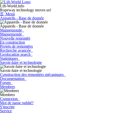
Lift-World.info
Ropeway technology moves us!
☰ Menü
Appareils - Base de donnée
Appareils - Base de donnée
Mappemonde
Mappemonde
Nouvelle remontée
En construction
Projets de remontées
Recherche avancée
Geolocation search
Statistiques
Savoir-faire et technologie
Savoir-faire et technologie
Construction des remontées mécaniques
Documentation
Forum
Membres
Membres
Connexion
Mot de passe oublié?
S'inscrire
Service