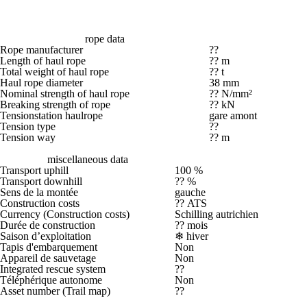
rope data
Rope manufacturer
??
Length of haul rope
?? m
Total weight of haul rope
?? t
Haul rope diameter
38 mm
Nominal strength of haul rope
?? N/mm²
Breaking strength of rope
?? kN
Tensionstation haulrope
gare amont
Tension type
??
Tension way
?? m
miscellaneous data
Transport uphill
100 %
Transport downhill
?? %
Sens de la montée
gauche
Construction costs
?? ATS
Currency (Construction costs)
Schilling autrichien
Durée de construction
?? mois
Saison d’exploitation
❄
hiver
Tapis d'embarquement
Non
Appareil de sauvetage
Non
Integrated rescue system
??
Téléphérique autonome
Non
Asset number (Trail map)
??