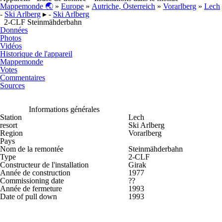
Mappemonde 🌏
»
Europe
»
Autriche, Österreich
»
Vorarlberg
»
Lech
-
Ski Arlberg
▸ -
Ski Arlberg
2-CLF Steinmähderbahn
Données
Photos
Vidéos
Historique de l'appareil
Mappemonde
Votes
Commentaires
Sources
Informations générales
Station
Lech
resort
Ski Arlberg
Region
Vorarlberg
Pays
Nom de la remontée
Steinmähderbahn
Type
2-CLF
Constructeur de l'installation
Girak
Année de construction
1977
Commissioning date
??
Année de fermeture
1993
Date of pull down
1993