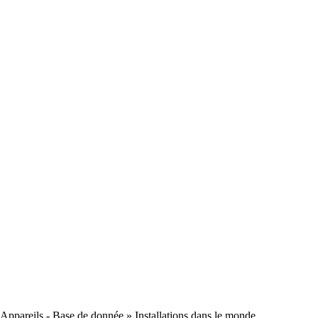
Appareils - Base de donnée
» Installations dans le monde