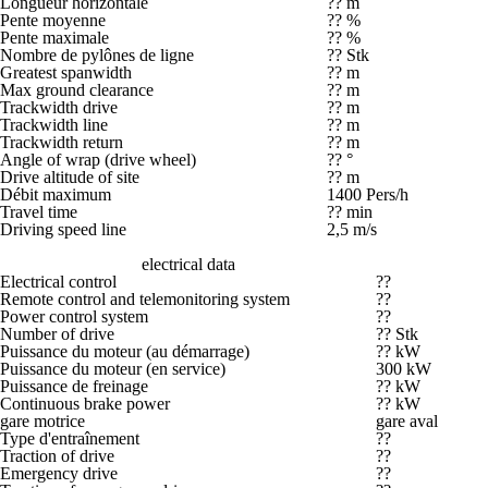
Longueur horizontale
?? m
Pente moyenne
?? %
Pente maximale
?? %
Nombre de pylônes de ligne
?? Stk
Greatest spanwidth
?? m
Max ground clearance
?? m
Trackwidth drive
?? m
Trackwidth line
?? m
Trackwidth return
?? m
Angle of wrap (drive wheel)
?? °
Drive altitude of site
?? m
Débit maximum
1400 Pers/h
Travel time
?? min
Driving speed line
2,5 m/s
electrical data
Electrical control
??
Remote control and telemonitoring system
??
Power control system
??
Number of drive
?? Stk
Puissance du moteur (au démarrage)
?? kW
Puissance du moteur (en service)
300 kW
Puissance de freinage
?? kW
Continuous brake power
?? kW
gare motrice
gare aval
Type d'entraînement
??
Traction of drive
??
Emergency drive
??