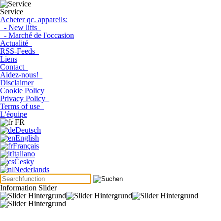
Service
Acheter qc. appareils:
- New lifts
- Marché de l'occasion
Actualité
RSS-Feeds
Liens
Contact
Aidez-nous!
Disclaimer
Cookie Policy
Privacy Policy
Terms of use
L'équipe
FR
Deutsch
English
Français
Italiano
Česky
Nederlands
Information Slider