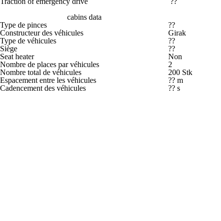
Traction of emergency drive
??
cabins data
Type de pinces
??
Constructeur des véhicules
Girak
Type de véhicules
??
Siège
??
Seat heater
Non
Nombre de places par véhicules
2
Nombre total de véhicules
200 Stk
Espacement entre les véhicules
?? m
Cadencement des véhicules
?? s