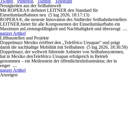
Twitter
,
Pinterest
,
Tumblr
,
Telegram
Neuigkeiten aus der Seilbahnwelt
Mit ROPERA® definiert LEITNER den Standard für
Einseilumlaufbahnen neu
(5 lug 2026, 18:17:13)
ROPERA®, die neueste Innovation des Südtiroler Seilbahnherstellers
LEITNER,bietet für alle Komponenten der Einseilumlaufbahn ein
Maximum anLeistungsfähigkeit und Nachhaltigkeit und überzeugt ....
ganzer Artikel
Liftbaustellen und Projekte
Doppelmayr Mexiko eröffnet den „Teleférico Uruapan“ und prägt
damit die nachhaltige Mobilität mit Seilbahnen
(5 lug 2026, 18:36:58)
Doppelmayr, der weltweit führende Anbieter von Seilbahnsystemen,
hat in Mexiko denTeleférico Uruapan erfolgreich in Betrieb
genommen – ein Meilenstein der öffentlichenInfrastruktur, der in
enger ....
ganzer Artikel
Anzeigen