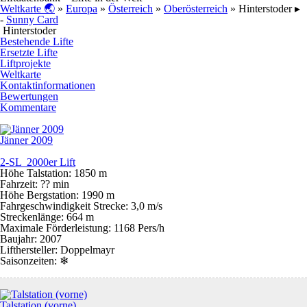
Weltkarte 🌏
»
Europa
»
Österreich
»
Oberösterreich
» Hinterstoder ▸
-
Sunny Card
Hinterstoder
Bestehende Lifte
Ersetzte Lifte
Liftprojekte
Weltkarte
Kontaktinformationen
Bewertungen
Kommentare
Jänner 2009
2-SL 2000er Lift
Höhe Talstation: 1850 m
Fahrzeit: ?? min
Höhe Bergstation: 1990 m
Fahrgeschwindigkeit Strecke: 3,0 m/s
Streckenlänge: 664 m
Maximale Förderleistung: 1168 Pers/h
Baujahr: 2007
Lifthersteller: Doppelmayr
Saisonzeiten:
❄
Talstation (vorne)