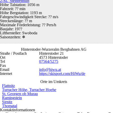
2-SL Steinreithlift
Höhe Talstation: 1056 m
Fahrzeit: ?? min
Höhe Bergstation: 1193 m
Fahrgeschwindigkeit Strecke: ?? m/s
Streckenlänge: ?? m
Maximale Förderleistung: ?? Pers/h
Baujahr: 19??
Lifthersteller: Swoboda
Saisonzeiten:
❄
Hinterstoder-Wurzeralm Bergbahnen AG
Straße / Postfach
Hinterstoder 21
Ort
4573 Hinterstoder
Tel
07564/5275
Fax
Email
info@hiwu.at
Internet
https://skisport.com/HiWu/de
Orte im Umkreis
Flattnitz
Turracher Höhe, Turracher Hoehe
St. Georgen ob Murau
Ramingstein
Sirnitz
Thomatal
Kontaktinformationen