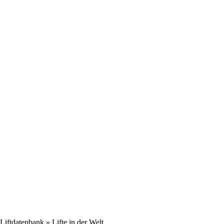
Liftdatenbank
» Lifte in der Welt