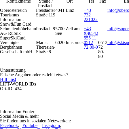
Kontaktname
Straße /
Ort
Tel
Fax
Em
Postfach
Oberösterreich
Freistädter
4041 Linz
+43
info@oberoe
Tourismus
Straße 119
732
Information -
221022
Snow&Fun Card
Schmittenhöhebahn
Postfach 8
5700 Zell am
+43
info@super
AG Rubrik
See
(0)6542
SuperSkiCard
555 11
Vereinigte
Maria-
6020 Innsbruck
0512
0512
info@skisp
Bergbahnen
Theresien-
72 80-0
72
Gesellschaft mbH
Straße 8
80-
80
Unterstützung
Falsche Angaben oder es fehlt etwas?
Hilf uns!
LIFT-WORLD IDs
Ort-ID: 434
Information Footer
Social Media & mehr
Sie finden uns in sozialen Netzwerken:
Facebook
,
Youtube
,
Instagram
,