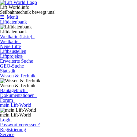
Lift-World.info
Seilbahntechnik bewegt uns!
☰ Menü
Liftdatenbank
Liftdatenbank
Weltkarte (Liste)
Weltkarte
Neue Lifte
Liftbaustellen
Liftprojekte
Erweiterte Suche
GEO-Suche
Statistik
Wissen & Technik
Wissen & Technik
Bautagebuch
Dokumentationen
Forum
mein Lift-World
mein Lift-World
Login
Passwort vergessen?
Registrierung
Service