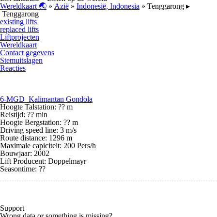
Wereldkaart 🌏
»
Azië
»
Indonesië, Indonesia
» Tenggarong ▸
Tenggarong
existing lifts
replaced lifts
Liftprojecten
Wereldkaart
Contact gegevens
Stemuitslagen
Reacties
6-MGD Kalimantan Gondola
Hoogte Talstation: ?? m
Reistijd: ?? min
Hoogte Bergstation: ?? m
Driving speed line: 3 m/s
Route distance: 1296 m
Maximale capiciteit: 200 Pers/h
Bouwjaar: 2002
Lift Producent: Doppelmayr
Seasontime:
??
Support
Wrong data or something is missing?