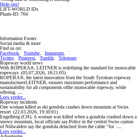
Help ons!
LIFT-WORLD IDs
Plaats-ID: 704
Information Footer
Social media & more
Find us on:
Facebook
,
Youtube
,
Instagram
,
Twitter
,
Pinterest
,
Tumblr
,
Telegram
Ropeway world news
With ROPERA®, LEITNER is redefining the standard for monocable
ropeways
(05.07.2026, 18:21:05)
ROPERA®, the latest innovation from the South Tyrolean ropeway
manufacturerLEITNER, ensures maximum performance and
sustainability for all components ofthe monocable ropeway, while
offering ....
Lees verder...
Ropeway incidents
One woman killed as ski gondola crashes down mountain at Swiss
resort
(22.03.2026, 19:30:01)
Engelberg (CH). A woman was killed when a gondola crashed down a
snowy mountain, local officials say.Police in the central Swiss canton
of Nidwalden say the gondola detached from the cable "for ....
Lees verder...
Advertentie