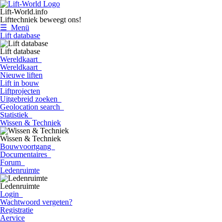
Lift-World.info
Lifttechniek beweegt ons!
☰ Menü
Lift database
Lift database
Wereldkaart
Wereldkaart
Nieuwe liften
Lift in bouw
Liftprojecten
Uitgebreid zoeken
Geolocation search
Statistiek
Wissen & Techniek
Wissen & Techniek
Bouwvoortgang
Documentaires
Forum
Ledenruimte
Ledenruimte
Login
Wachtwoord vergeten?
Registratie
Aervice