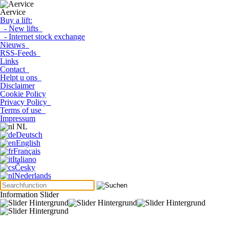
Aervice
Buy a lift:
- New lifts
- Internet stock exchange
Nieuws
RSS-Feeds
Links
Contact
Helpt u ons
Disclaimer
Cookie Policy
Privacy Policy
Terms of use
Impressum
NL
Deutsch
English
Français
Italiano
Česky
Nederlands
Information Slider