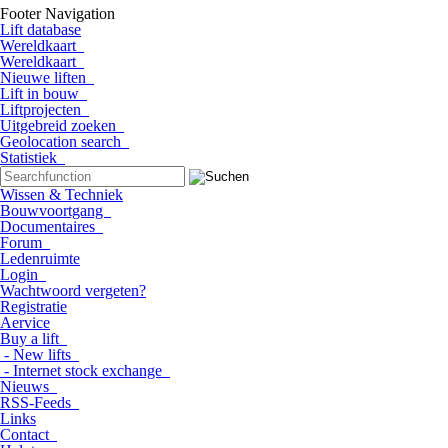
Footer Navigation
Lift database
Wereldkaart
Wereldkaart
Nieuwe liften
Lift in bouw
Liftprojecten
Uitgebreid zoeken
Geolocation search
Statistiek
Wissen & Techniek
Bouwvoortgang
Documentaires
Forum
Ledenruimte
Login
Wachtwoord vergeten?
Registratie
Aervice
Buy a lift
- New lifts
- Internet stock exchange
Nieuws
RSS-Feeds
Links
Contact