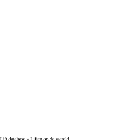
Lift database
» Liften op de wereld