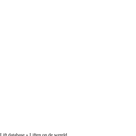
Lift database
» Liften op de wereld