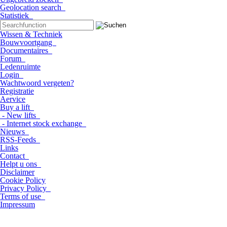
Geolocation search
Statistiek
Wissen & Techniek
Bouwvoortgang
Documentaires
Forum
Ledenruimte
Login
Wachtwoord vergeten?
Registratie
Aervice
Buy a lift
- New lifts
- Internet stock exchange
Nieuws
RSS-Feeds
Links
Contact
Helpt u ons
Disclaimer
Cookie Policy
Privacy Policy
Terms of use
Impressum