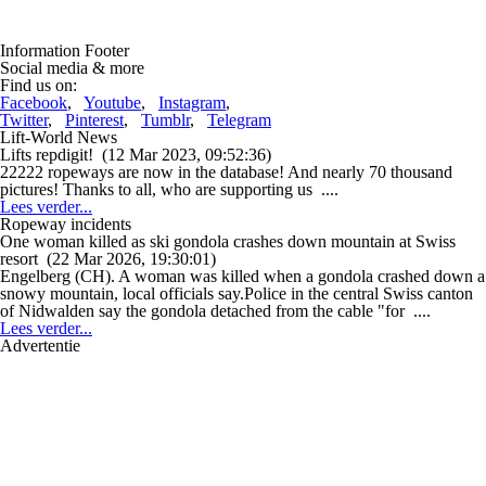
Information Footer
Social media & more
Find us on:
Facebook
,
Youtube
,
Instagram
,
Twitter
,
Pinterest
,
Tumblr
,
Telegram
Lift-World News
Lifts repdigit!
(12 Mar 2023, 09:52:36)
22222 ropeways are now in the database! And nearly 70 thousand
pictures! Thanks to all, who are supporting us ....
Lees verder...
Ropeway incidents
One woman killed as ski gondola crashes down mountain at Swiss
resort
(22 Mar 2026, 19:30:01)
Engelberg (CH). A woman was killed when a gondola crashed down a
snowy mountain, local officials say.Police in the central Swiss canton
of Nidwalden say the gondola detached from the cable "for ....
Lees verder...
Advertentie