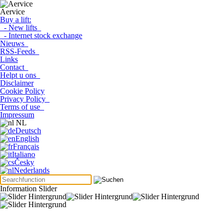
Aervice
Buy a lift:
- New lifts
- Internet stock exchange
Nieuws
RSS-Feeds
Links
Contact
Helpt u ons
Disclaimer
Cookie Policy
Privacy Policy
Terms of use
Impressum
NL
Deutsch
English
Français
Italiano
Česky
Nederlands
Information Slider