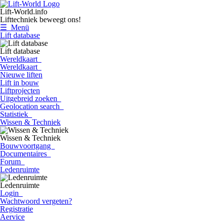
Lift-World.info
Lifttechniek beweegt ons!
☰ Menü
Lift database
Lift database
Wereldkaart
Wereldkaart
Nieuwe liften
Lift in bouw
Liftprojecten
Uitgebreid zoeken
Geolocation search
Statistiek
Wissen & Techniek
Wissen & Techniek
Bouwvoortgang
Documentaires
Forum
Ledenruimte
Ledenruimte
Login
Wachtwoord vergeten?
Registratie
Aervice