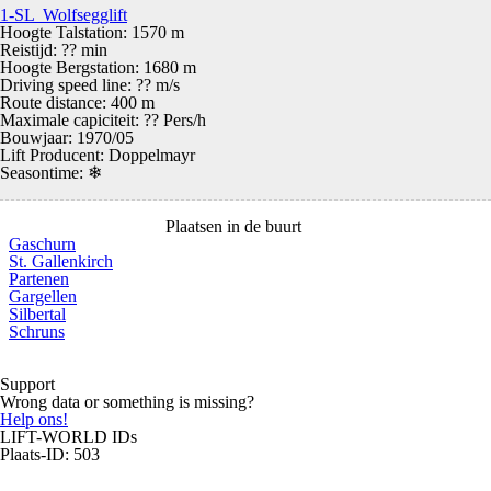
1-SL Wolfsegglift
Hoogte Talstation: 1570 m
Reistijd: ?? min
Hoogte Bergstation: 1680 m
Driving speed line: ?? m/s
Route distance: 400 m
Maximale capiciteit: ?? Pers/h
Bouwjaar: 1970/05
Lift Producent: Doppelmayr
Seasontime:
❄
Plaatsen in de buurt
Gaschurn
St. Gallenkirch
Partenen
Gargellen
Silbertal
Schruns
Support
Wrong data or something is missing?
Help ons!
LIFT-WORLD IDs
Plaats-ID: 503