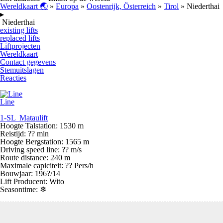
Wereldkaart 🌏
»
Europa
»
Oostenrijk, Österreich
»
Tirol
» Niederthai
▸
Niederthai
existing lifts
replaced lifts
Liftprojecten
Wereldkaart
Contact gegevens
Stemuitslagen
Reacties
Line
1-SL Mataulift
Hoogte Talstation: 1530 m
Reistijd: ?? min
Hoogte Bergstation: 1565 m
Driving speed line: ?? m/s
Route distance: 240 m
Maximale capiciteit: ?? Pers/h
Bouwjaar: 196?/14
Lift Producent: Wito
Seasontime:
❄