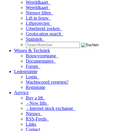
Wereldkaart
Wereldkaart
Nieuwe liften
Lift in bouw
Liftprojecten
Uitgebreid zoeken
Geolocation search
Statistiek
Wissen & Techniek
Bouwvoortgang
Documentaires
Forum
Ledenruimte
Login
Wachtwoord vergeten?
Registratie
Aervice
Buy a lift
- New lifts
- Internet stock exchange
Nieuws
RSS-Feeds
Links
Contact