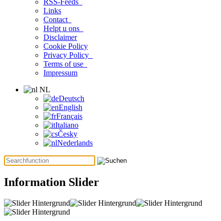
RSS-Feeds
Links
Contact
Helpt u ons
Disclaimer
Cookie Policy
Privacy Policy
Terms of use
Impressum
NL
Deutsch
English
Français
Italiano
Česky
Nederlands
Information Slider