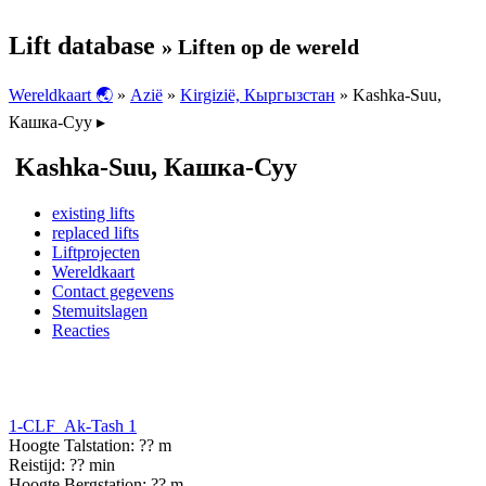
Lift database
» Liften op de wereld
Wereldkaart 🌏
»
Azië
»
Kirgizië, Кыргызстан
» Kashka-Suu,
Кашка-Суу ▸
Kashka-Suu, Кашка-Суу
existing lifts
replaced lifts
Liftprojecten
Wereldkaart
Contact gegevens
Stemuitslagen
Reacties
1-CLF Ak-Tash 1
Hoogte Talstation: ?? m
Reistijd: ?? min
Hoogte Bergstation: ?? m