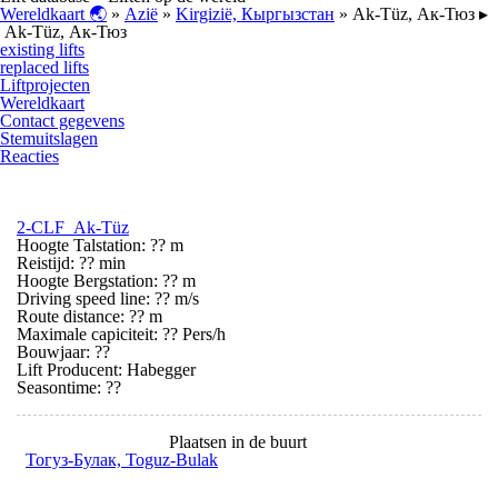
Wereldkaart 🌏
»
Azië
»
Kirgizië, Кыргызстан
» Ak-Tüz, Ак-Тюз ▸
Ak-Tüz, Ак-Тюз
existing lifts
replaced lifts
Liftprojecten
Wereldkaart
Contact gegevens
Stemuitslagen
Reacties
2-CLF Ak-Tüz
Hoogte Talstation: ?? m
Reistijd: ?? min
Hoogte Bergstation: ?? m
Driving speed line: ?? m/s
Route distance: ?? m
Maximale capiciteit: ?? Pers/h
Bouwjaar: ??
Lift Producent: Habegger
Seasontime:
??
Plaatsen in de buurt
Тогуз-Булак, Toguz-Bulak