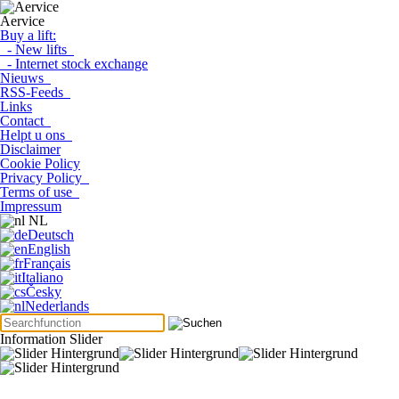
Aervice
Buy a lift:
- New lifts
- Internet stock exchange
Nieuws
RSS-Feeds
Links
Contact
Helpt u ons
Disclaimer
Cookie Policy
Privacy Policy
Terms of use
Impressum
NL
Deutsch
English
Français
Italiano
Česky
Nederlands
Information Slider