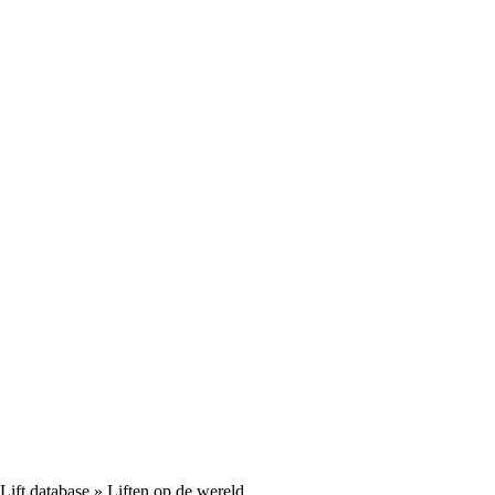
Lift database
» Liften op de wereld