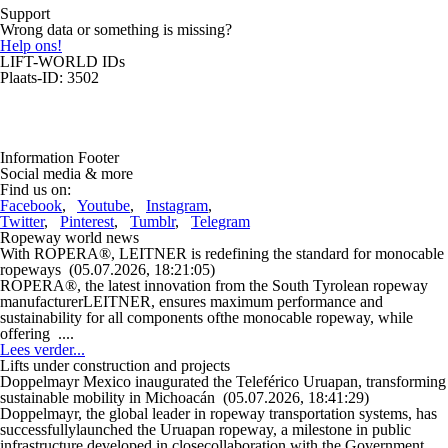
Support
Wrong data or something is missing?
Help ons!
LIFT-WORLD IDs
Plaats-ID: 3502
Information Footer
Social media & more
Find us on:
Facebook
,
Youtube
,
Instagram
,
Twitter
,
Pinterest
,
Tumblr
,
Telegram
Ropeway world news
With ROPERA®, LEITNER is redefining the standard for monocable
ropeways
(05.07.2026, 18:21:05)
ROPERA®, the latest innovation from the South Tyrolean ropeway
manufacturerLEITNER, ensures maximum performance and
sustainability for all components ofthe monocable ropeway, while
offering ....
Lees verder...
Lifts under construction and projects
Doppelmayr Mexico inaugurated the Teleférico Uruapan, transforming
sustainable mobility in Michoacán
(05.07.2026, 18:41:29)
Doppelmayr, the global leader in ropeway transportation systems, has
successfullylaunched the Uruapan ropeway, a milestone in public
infrastructure developed in closecollaboration with the Government ....