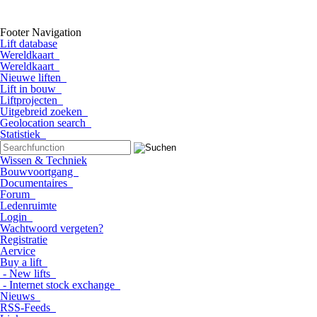
Footer Navigation
Lift database
Wereldkaart
Wereldkaart
Nieuwe liften
Lift in bouw
Liftprojecten
Uitgebreid zoeken
Geolocation search
Statistiek
Wissen & Techniek
Bouwvoortgang
Documentaires
Forum
Ledenruimte
Login
Wachtwoord vergeten?
Registratie
Aervice
Buy a lift
- New lifts
- Internet stock exchange
Nieuws
RSS-Feeds