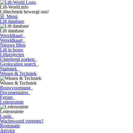
Lift-World.info
Lifttechniek beweegt ons!
☰ Menü
Lift database
Lift database
Wereldkaart
Wereldkaart
Nieuwe liften
Lift in bouw
Liftprojecten
Uitgebreid zoeken
Geolocation search
Statistiek
Wissen & Techniek
Wissen & Techniek
Bouwvoortgang
Documentaires
Forum
Ledenruimte
Ledenruimte
Login
Wachtwoord vergeten?
Registratie
Aervice