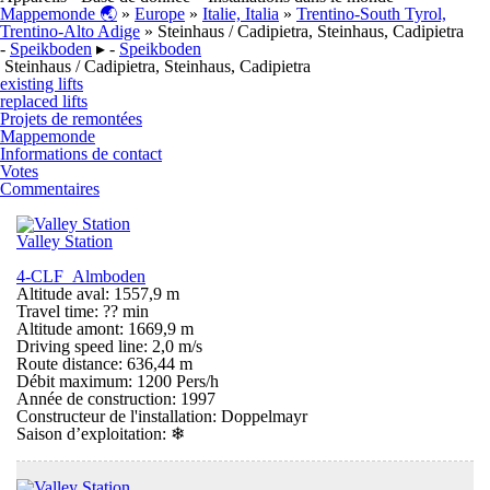
Mappemonde 🌏
»
Europe
»
Italie, Italia
»
Trentino-South Tyrol,
Trentino-Alto Adige
» Steinhaus / Cadipietra, Steinhaus, Cadipietra
-
Speikboden
▸ -
Speikboden
Steinhaus / Cadipietra, Steinhaus, Cadipietra
existing lifts
replaced lifts
Projets de remontées
Mappemonde
Informations de contact
Votes
Commentaires
Valley Station
4-CLF Almboden
Altitude aval: 1557,9 m
Travel time: ?? min
Altitude amont: 1669,9 m
Driving speed line: 2,0 m/s
Route distance: 636,44 m
Débit maximum: 1200 Pers/h
Année de construction: 1997
Constructeur de l'installation: Doppelmayr
Saison d’exploitation:
❄