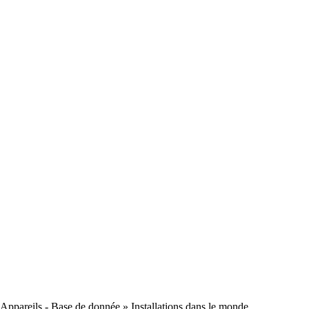
Appareils - Base de donnée
» Installations dans le monde