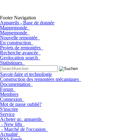
Footer Navigation
Appareils - Base de donnée
Mappemonde
Mappemonde
Nouvelle remontée
En construction
Projets de remontées
Recherche avancée
Geolocation search
Statistiques
Savoir-faire et technologie
Construction des remontées mécaniques
Documentation
Forum
Membres
Connexion
Mot de passe oublié?
S'inscrire
Service
Acheter qc. appareils
- New lifts
- Marché de l'occasion
Actualité
RSS-Feeds