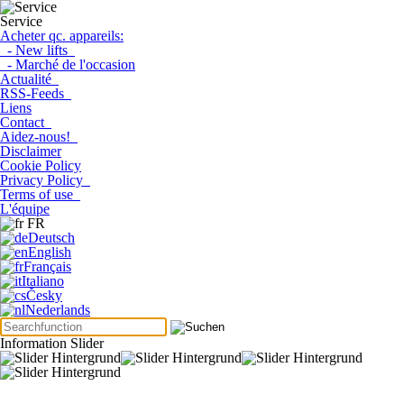
Service
Acheter qc. appareils:
- New lifts
- Marché de l'occasion
Actualité
RSS-Feeds
Liens
Contact
Aidez-nous!
Disclaimer
Cookie Policy
Privacy Policy
Terms of use
L'équipe
FR
Deutsch
English
Français
Italiano
Česky
Nederlands
Information Slider