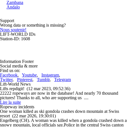
Zambana
Andalo
Support
Wrong data or something is missing?
Nous soutenir!
LIFT-WORLD IDs
Station-ID: 1608
Information Footer
Social media & more
Find us on:
Facebook
,
Youtube
,
Instagram
,
Twitter
,
Pinterest
,
Tumblr
,
Telegram
Lift-World News
Lifts repdigit!
(12 mar 2023, 09:52:36)
22222 ropeways are now in the database! And nearly 70 thousand
pictures! Thanks to all, who are supporting us ....
Lire la suite
Ropeway incidents
One woman killed as ski gondola crashes down mountain at Swiss
resort
(22 mar 2026, 19:30:01)
Engelberg (CH). A woman was killed when a gondola crashed down a
snowy mountain, local officials say.Police in the central Swiss canton