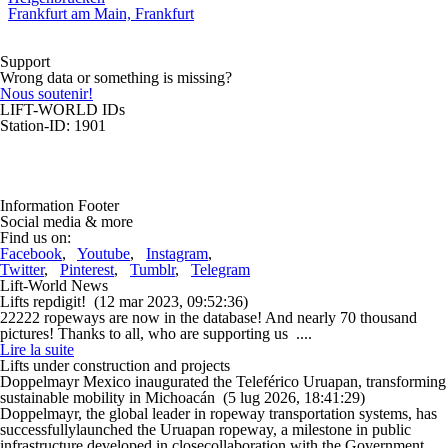
Frankfurt am Main, Frankfurt
Support
Wrong data or something is missing?
Nous soutenir!
LIFT-WORLD IDs
Station-ID: 1901
Information Footer
Social media & more
Find us on:
Facebook
,
Youtube
,
Instagram
,
Twitter
,
Pinterest
,
Tumblr
,
Telegram
Lift-World News
Lifts repdigit!
(12 mar 2023, 09:52:36)
22222 ropeways are now in the database! And nearly 70 thousand
pictures! Thanks to all, who are supporting us ....
Lire la suite
Lifts under construction and projects
Doppelmayr Mexico inaugurated the Teleférico Uruapan, transforming
sustainable mobility in Michoacán
(5 lug 2026, 18:41:29)
Doppelmayr, the global leader in ropeway transportation systems, has
successfullylaunched the Uruapan ropeway, a milestone in public
infrastructure developed in closecollaboration with the Government ....