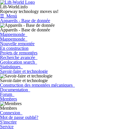
Lift-World.info
Ropeway technology moves us!
☰ Menü
Appareils - Base de donnée
Appareils - Base de donnée
Mappemonde
Mappemonde
Nouvelle remontée
En construction
Projets de remontées
Recherche avancée
Geolocation search
Statistiques
Savoir-faire et technologie
Savoir-faire et technologie
Construction des remontées mécaniques
Documentation
Forum
Membres
Membres
Connexion
Mot de passe oublié?
S'inscrire
Service