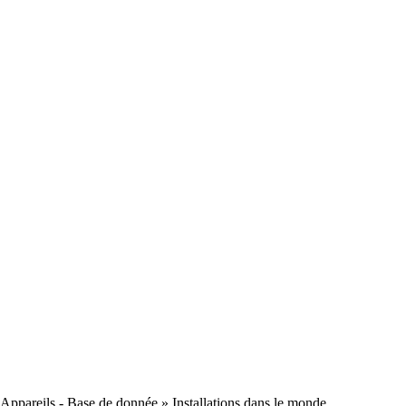
Appareils - Base de donnée
» Installations dans le monde