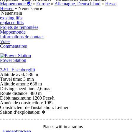
Mappemonde 🌏
»
Europe
»
Allemagne, Deutschland
»
Hesse,
Hessen
» Neuenstein ▸
Neuenstein
existing lifts
replaced lifts
Projets de remontées
Mappemonde
Informations de contact
Votes
Commentaires
Power Station
2-SL Eisenberglift
Altitude aval: 536 m
Travel time: 3 min
Altitude amont: 636 m
Driving speed line: 2,6 m/s
Route distance: 480 m
Débit maximum: 1200 Pers/h
Année de construction: 1982
Constructeur de l'installation: Leitner
Saison d’exploitation:
❄
Places within a radius
Heigenbrücken