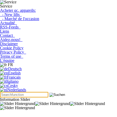
Service
Acheter qc. appareils:
- New lifts
- Marché de l'occasion
Actualité
RSS-Feeds
Liens
Contact
Aidez-nous!
Disclaimer
Cookie Policy
Privacy Policy
Terms of use
L'équipe
FR
Deutsch
English
Français
Italiano
Česky
Nederlands
Information Slider