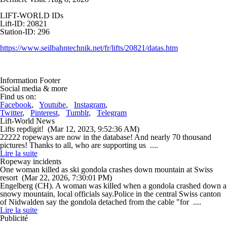
LIFT-WORLD IDs
Lift-ID: 20821
Station-ID: 296
https://www.seilbahntechnik.net/fr/lifts/20821/datas.htm
Information Footer
Social media & more
Find us on:
Facebook
,
Youtube
,
Instagram
,
Twitter
,
Pinterest
,
Tumblr
,
Telegram
Lift-World News
Lifts repdigit!
(Mar 12, 2023, 9:52:36 AM)
22222 ropeways are now in the database! And nearly 70 thousand
pictures! Thanks to all, who are supporting us ....
Lire la suite
Ropeway incidents
One woman killed as ski gondola crashes down mountain at Swiss
resort
(Mar 22, 2026, 7:30:01 PM)
Engelberg (CH). A woman was killed when a gondola crashed down a
snowy mountain, local officials say.Police in the central Swiss canton
of Nidwalden say the gondola detached from the cable "for ....
Lire la suite
Publicité