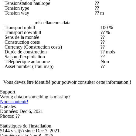
Tensionstation haulrope
??
Tension type
??
Tension way
?? m
miscellaneous data
Transport uphill
100 %
Transport downhill
?? %
Sens de la montée
??
Construction costs
??
Currency (Construction costs)
??
Durée de construction
?? mois
Saison d’exploitation
??
Téléphérique autonome
Non
Asset number (Trail map)
??
Vous devez être identifié pour pouvoir consulter cette information !
Support
Wrong data or something is missing?
Nous soutenir!
Updates
Données: Dec 6, 2021
Photos: ??
Statistiques de l'installation
5144 visit(s) since Dec 7, 2021
Dernière visite Aug 8, 2026