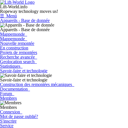
Lift-World.info
Ropeway technology moves us!
☰ Menü
Appareils - Base de donnée
Appareils - Base de donnée
Mappemonde
Mappemonde
Nouvelle remontée
En construction
Projets de remontées
Recherche avancée
Geolocation search
Statistiques
Savoir-faire et technologie
Savoir-faire et technologie
Construction des remontées mécaniques
Documentation
Forum
Membres
Membres
Connexion
Mot de passe oublié?
S'inscrire
Service