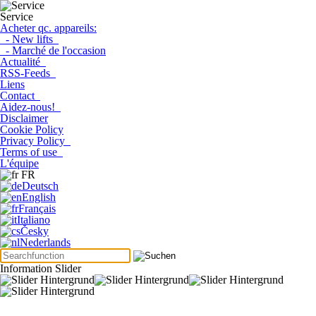
Service
Acheter qc. appareils:
- New lifts
- Marché de l'occasion
Actualité
RSS-Feeds
Liens
Contact
Aidez-nous!
Disclaimer
Cookie Policy
Privacy Policy
Terms of use
L'équipe
FR
Deutsch
English
Français
Italiano
Česky
Nederlands
Information Slider