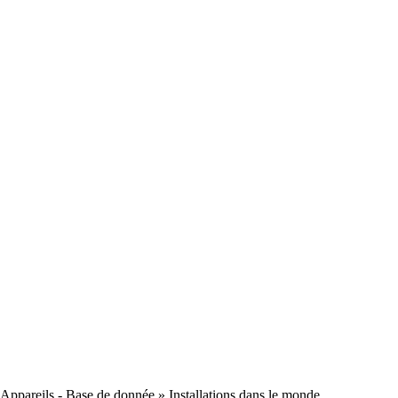
Appareils - Base de donnée
» Installations dans le monde