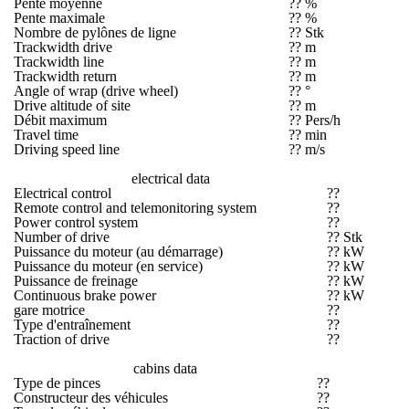
Pente moyenne
?? %
Pente maximale
?? %
Nombre de pylônes de ligne
?? Stk
Trackwidth drive
?? m
Trackwidth line
?? m
Trackwidth return
?? m
Angle of wrap (drive wheel)
?? °
Drive altitude of site
?? m
Débit maximum
?? Pers/h
Travel time
?? min
Driving speed line
?? m/s
electrical data
Electrical control
??
Remote control and telemonitoring system
??
Power control system
??
Number of drive
?? Stk
Puissance du moteur (au démarrage)
?? kW
Puissance du moteur (en service)
?? kW
Puissance de freinage
?? kW
Continuous brake power
?? kW
gare motrice
??
Type d'entraînement
??
Traction of drive
??
cabins data
Type de pinces
??
Constructeur des véhicules
??