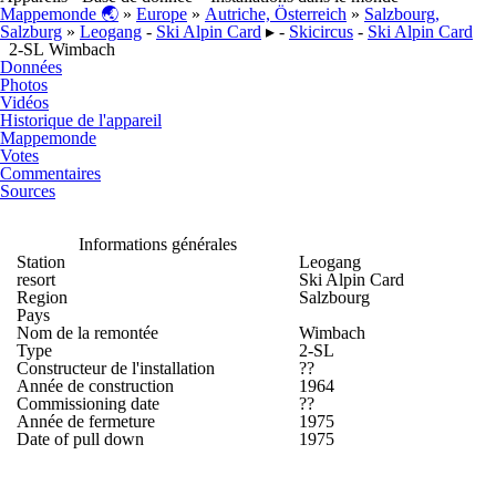
Mappemonde 🌏
»
Europe
»
Autriche, Österreich
»
Salzbourg,
Salzburg
»
Leogang
-
Ski Alpin Card
▸ -
Skicircus
-
Ski Alpin Card
2-SL Wimbach
Données
Photos
Vidéos
Historique de l'appareil
Mappemonde
Votes
Commentaires
Sources
Informations générales
Station
Leogang
resort
Ski Alpin Card
Region
Salzbourg
Pays
Nom de la remontée
Wimbach
Type
2-SL
Constructeur de l'installation
??
Année de construction
1964
Commissioning date
??
Année de fermeture
1975
Date of pull down
1975