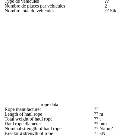
Type de véhicules
??
Nombre de places par véhicules
2
Nombre total de véhicules
?? Stk
rope data
Rope manufacturer
??
Length of haul rope
?? m
Total weight of haul rope
?? t
Haul rope diameter
?? mm
Nominal strength of haul rope
?? N/mm²
Breaking strength of rope
?? kN