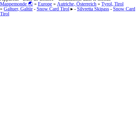
Mappemonde 🌏
»
Europe
»
Autriche, Österreich
»
Tyrol, Tirol
»
Galtuer, Galtür
-
Snow Card Tirol
▸ -
Silvretta Skipass
-
Snow Card
Tirol