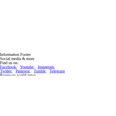
Information Footer
Social media & more
Find us on:
Facebook
,
Youtube
,
Instagram
,
Twitter
,
Pinterest
,
Tumblr
,
Telegram
Ropeway world news
With ROPERA®, LEITNER is redefining the standard for monocable
ropeways
(5 jul 2026, 18:21:05)
ROPERA®, the latest innovation from the South Tyrolean ropeway
manufacturerLEITNER, ensures maximum performance and
sustainability for all components ofthe monocable ropeway, while
offering ....
Lire la suite
Lifts under construction and projects
Doppelmayr Mexico inaugurated the Teleférico Uruapan, transforming