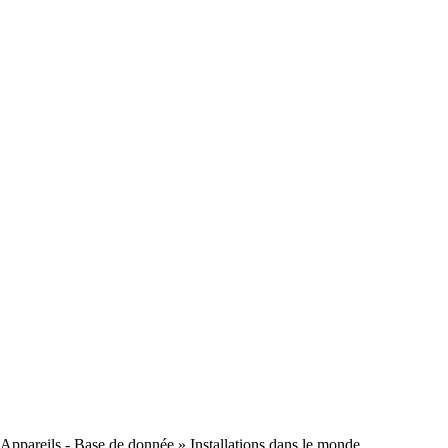
Appareils - Base de donnée
» Installations dans le monde