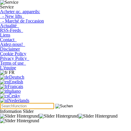
Service
Acheter qc. appareils:
- New lifts
- Marché de l'occasion
Actualité
RSS-Feeds
Liens
Contact
Aidez-nous!
Disclaimer
Cookie Policy
Privacy Policy
Terms of use
L'équipe
FR
Deutsch
English
Français
Italiano
Česky
Nederlands
Information Slider