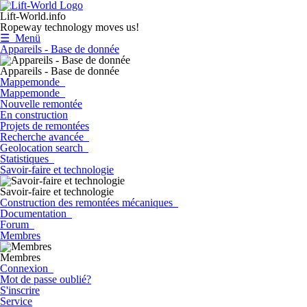
Lift-World.info
Ropeway technology moves us!
☰ Menü
Appareils - Base de donnée
Appareils - Base de donnée
Mappemonde
Mappemonde
Nouvelle remontée
En construction
Projets de remontées
Recherche avancée
Geolocation search
Statistiques
Savoir-faire et technologie
Savoir-faire et technologie
Construction des remontées mécaniques
Documentation
Forum
Membres
Membres
Connexion
Mot de passe oublié?
S'inscrire
Service